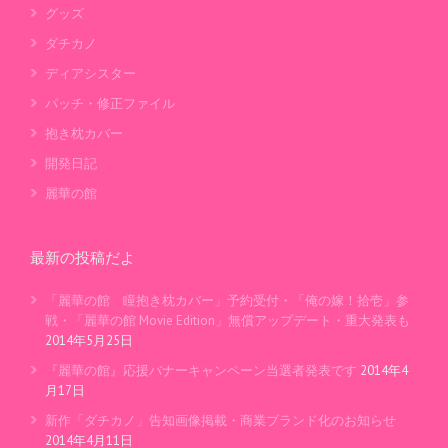
グッズ
ダチカノ
ディアシスター
パッチ・修正ファイル
抱き枕カバー
開発日記
麗華の館
最新の投稿だよ
「麗華の館 瞳抱き枕カバー」予約受付・「俺の嫁！拾壱」参
戦・「麗華の館 Movie Edition」無償アップデート・重大発表も
2014年5月25日
『麗華の館』応援バナーキャンペーン当選者発表です
2014年4
月17日
新作「ダチカノ」告知画像掲載・商業ブランド化のお知らせ
2014年4月11日