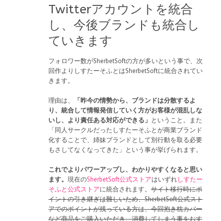
Twitterアカウントを統合
し、今後ブランドも統合し
ていきます
フォロワー数がSherbetSoftの方が多いという事で、次
回作よりしすたーそふとはSherbetSoftに統合されてい
きます。
理由は、
「昨今の情勢から、ブランドは分散するよ
り、統合して情報発信していく方がお客様が混乱しな
いし、より責任ある対応ができる」
ということ。また
「同人サークルだったしすたーそふとが商業ブランド
化することで、姉妹ブランドとして別行動を取る必要
もさしてなくなってきた」という事が挙げられます。
これでよりパワーアップし、わかりやすくなると思い
ます。
現在の
SherbetSoft公式ストア
はいずれ
しすたー
そふと公式ストア
に統合されます。
サイト移行時にポ
イントの引き継ぎは難しいため、SherbetSoft公式スト
アでのポイントが残っている方は、今回抱き枕カバー
など商品をご購入いただき、消費してしまう事をおす