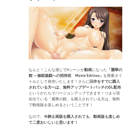
なんと！こんな感じでHシーンが
動画
になった
「麗華の
館 ～催眠遊戯への招待状 Movie Edition」
を商業タイ
トルとして発売いたします！さらに
旧作をすでに購入
されている方へは、無料アップデートパッチのDL配布
というかたちでバージョンアップできます！つまり現
在出ている「麗華の館」を購入されている方は、無料
で動画版を楽しめるということです！
なので、
今静止画版を購入されても、動画版も楽しめ
て二度おいしいと思います！