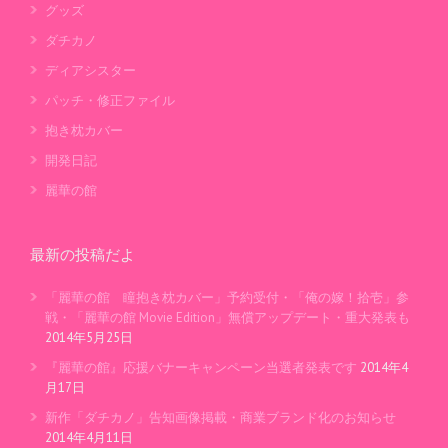
グッズ
ダチカノ
ディアシスター
パッチ・修正ファイル
抱き枕カバー
開発日記
麗華の館
最新の投稿だよ
「麗華の館 瞳抱き枕カバー」予約受付・「俺の嫁！拾壱」参
戦・「麗華の館 Movie Edition」無償アップデート・重大発表も
2014年5月25日
『麗華の館』応援バナーキャンペーン当選者発表です
2014年4
月17日
新作「ダチカノ」告知画像掲載・商業ブランド化のお知らせ
2014年4月11日