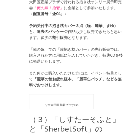
大田区産業プラザで行われる抱き枕オンリー展示即売
会
「俺の嫁！拾壱」
に企業として参加いたします。
（
配置番号「
企04」
）
予約受付中の抱き枕カバー３点（瞳、麗華、まゆ）
と、過去のパッケージ作品
も少し販売できたらと思い
ます。多少の
割引販売
となります。
「俺の嫁」での「瞳抱き枕カバー」の先行販売では、
購入された方に用紙に記入していただき、特典CDを後
に発送いたします。
また何かご購入いただけた方には、イベント特典とし
て
「麗華の館お疲れ様本」「麗華缶バッチ」などを無
料でおつけします。
5/31大田区産業プラザPio
（３）「しすたーそふと」
と「SherbetSoft」の