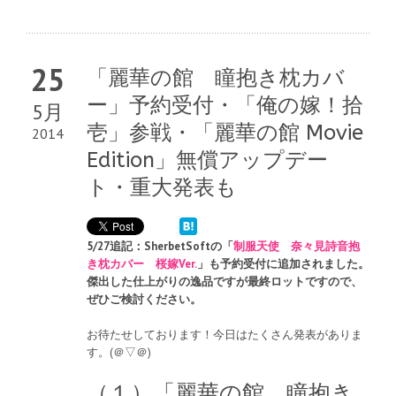
25
「麗華の館 瞳抱き枕カバ
ー」予約受付・「俺の嫁！拾
5月
壱」参戦・「麗華の館 Movie
2014
Edition」無償アップデー
ト・重大発表も
5/27追記：SherbetSoftの「
制服天使 奈々見詩音抱
き枕カバー 桜嫁Ver.
」も予約受付に追加されました。
傑出した仕上がりの逸品ですが最終ロットですので、
ぜひご検討ください。
お待たせしております！今日はたくさん発表がありま
す。(＠▽＠)
（１）「麗華の館 瞳抱き