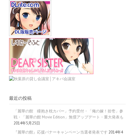
最近の投稿
「麗華の館 瞳抱き枕カバー」予約受付・「俺の嫁！拾壱」参
戦・「麗華の館 Movie Edition」無償アップデート・重大発表も
2014年5月25日
『麗華の館』応援バナーキャンペーン当選者発表です
2014年4