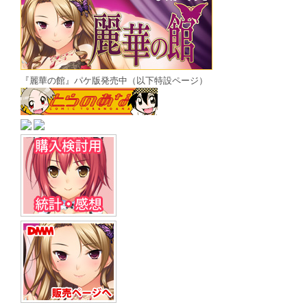
『麗華の館』パケ版発売中（以下特設ページ）