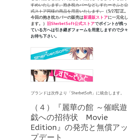
すめいたします。抱き枕カバーなどしすたーそふと公
式ストア同様の商品を用意いたします。
（5/27訂正。
今回の抱き枕カバーの販売は
新通販ストア
に一元化し
ます。）
旧SherbetSoft公式ストア
で
ポイントが残っ
ている方へは引き継ぎフォームを用意しますので少々
お待ち下さい。
ブランドは次作より「SherbetSoft」に統合します。
（４）『麗華の館 ～催眠遊
戯への招待状 Movie
Edition』の発売と無償アッ
プデート