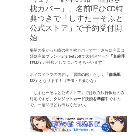
枕カバー」、名前呼びCD特
典つきで「しすたーそふと
公式ストア」で予約受付開
始
要望の多かった瞳の抱き枕カバーです！さらに今回は
姉妹商業ブランドSherbetSoftで大好評だった
「名前呼
びCD」
が特典としてついてきちゃいます！
ボイスドラマの内容は『麗華の館』らしく
「催眠風
CD」
となります！（声優・片倉ひな）
「しすたーそふと公式ストア」では現在銀行振込のみ
対応ですが、
クレジットカード決済を準備中
ですの
で、一週間ほどお待ちください。